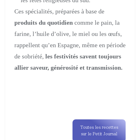
les fêtes religieuses du sud.
Ces spécialités, préparées à base de
produits du quotidien
comme le pain, la
farine, l’huile d’olive, le miel ou les œufs,
rappellent qu’en Espagne, même en période
de sobriété,
les festivités savent toujours
allier saveur, générosité et transmission.
To
Torrijas clasica
Toutes les recettes
sur le Petit Journal