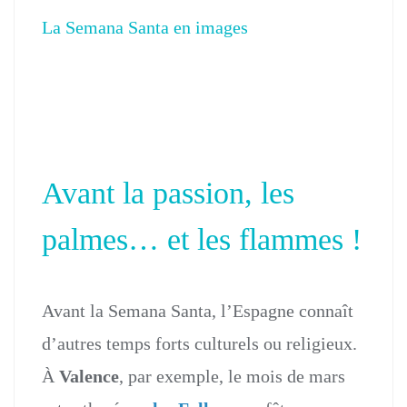
La Semana Santa en images
Se
Sa
Semana Santa en Espagne – Valencia, Procesión del
Santo Entierro 2025
Avant la passion, les
palmes… et les flammes !
Avant la Semana Santa, l’Espagne connaît
d’autres temps forts culturels ou religieux.
À
Valence
, par exemple, le mois de mars