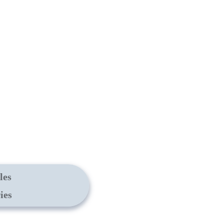
les
ies