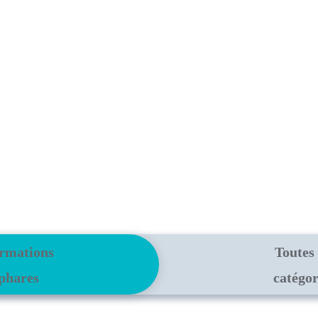
rmations
Toutes 
phares
catégor