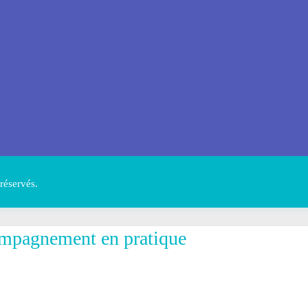
réservés.
mpagnement en pratique
, notre accompagnement repose avant tout sur la
pertise et la transparence. C’est ce qui fait
notre for
hacune de nos actions à vos côtés.