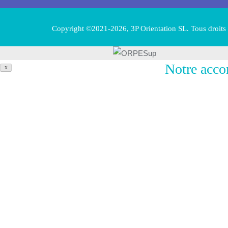
Copyright ©2021-2026, 3P Orientation SL. Tous droits 
Notre acco
X
Chez ORPESup
confiance, l’ex
ce qui guide c
Concrètement,
Une
informati
privées,
Un
conseil i
Une vraie
com
acquise grâce
Une
préparat
méthode stru