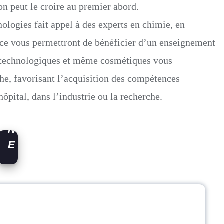
E
n peut le croire au premier abord.
E
nologies fait appel à des experts en chimie, en
N
ce vous permettront de bénéficier d’un enseignement
E
biotechnologiques et même cosmétiques vous
S
che, favorisant l’acquisition des compétences
P
hôpital, dans l’industrie ou la recherche.
A
G
N
E