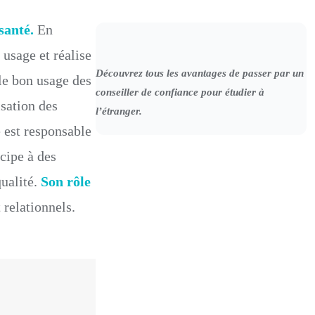
⏱️
 santé.
En
5
 usage et réalise
a
Découvrez tous les avantages de passer par un
 le bon usage des
ns
conseiller de confiance pour étudier à
sation des
🌍
l’étranger.
e est responsable
E
sp
cipe à des
a
qualité.
Son rôle
g
 relationnels.
n
ol
É
T