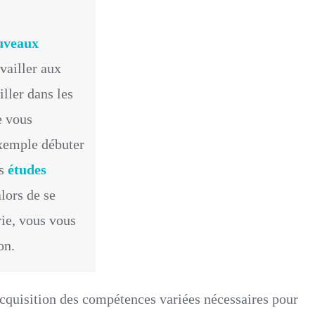
U
D
uveaux
E
vailler aux
S
iller dans les
D
e vous
E
exemple débuter
P
es
études
H
A
lors de se
R
rie, vous vous
M
on.
A
C
’acquisition des compétences variées nécessaires pour
I