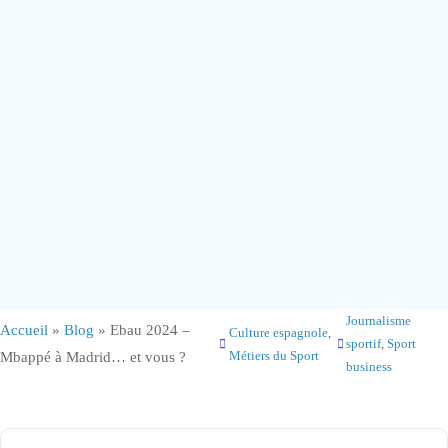
Journalisme
Accueil
»
Blog
»
Ebau 2024 –
Culture espagnole
, 
sportif
, 
Sport
Métiers du Sport
Mbappé à Madrid… et vous ?
business