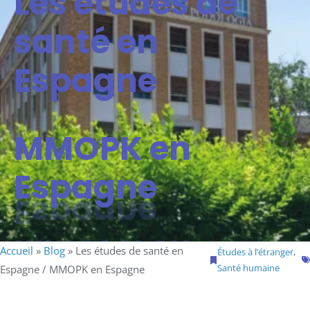
Les études de
santé en
Espagne
MMOPK en
Espagne
Accueil
»
Blog
»
Les études de santé en
Études à l’étranger
, 
Santé humaine
Espagne / MMOPK en Espagne