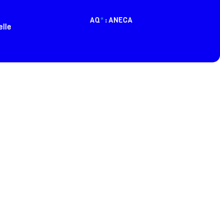
AQ
*
: ANECA
elle