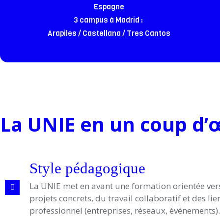
Espagne
3 campus à Madrid :
Arapiles / Castellana / Tres Cantos
La UNIE en un coup d’œ
Style pédagogique
La UNIE met en avant une formation orientée vers
projets concrets, du travail collaboratif et des li
professionnel (entreprises, réseaux, événements).