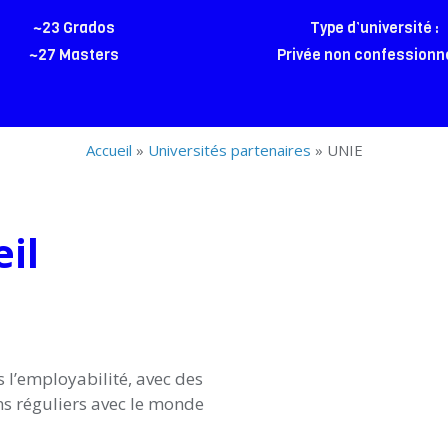
~23 Grados
Type d’université :
~27 Masters
Privée non confessionn
Accueil
»
Universités partenaires
»
UNIE
il
 l’employabilité, avec des
ens réguliers avec le monde